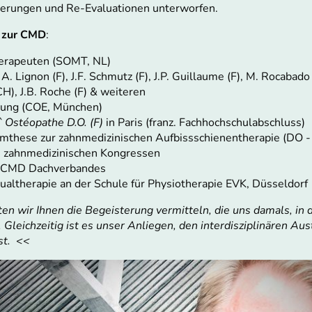
ierungen und Re-Evaluationen unterworfen.
 zur CMD
:
erapeuten (SOMT, NL)
. Lignon (F), J.F. Schmutz (F), J.P. Guillaume (F), M. Rocabado (
CH), J.B. Roche (F) & weiteren
dung (COE, München)
` Ostéopathe D.O. (F)
in Paris (franz. Fachhochschulabschluss)
mthese zur zahnmedizinischen Aufbissschienentherapie (DO - Z
 zahnmedizinischen Kongressen
s CMD Dachverbandes
ualtherapie an der Schule für Physiotherapie EVK, Düsseldorf
n wir Ihnen die Begeisterung vermitteln, die uns damals, in 
Gleichzeitig ist es unser Anliegen, den interdisziplinären Aust
st. <<