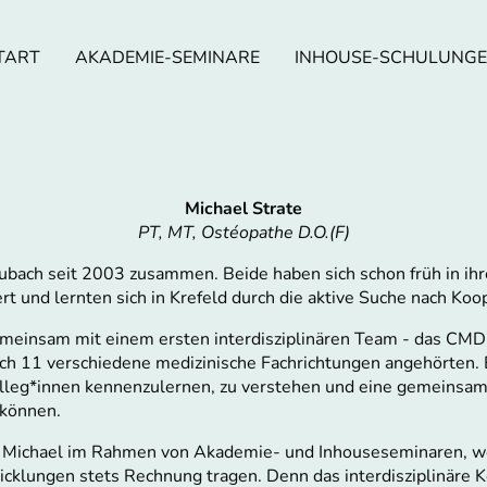
TART
AKADEMIE-SEMINARE
INHOUSE-SCHULUNG
Michael Strate
PT, MT, Ostéopathe D.O.(F)
aubach seit 2003 zusammen. Beide haben sich schon früh in ihr
t und lernten sich in Krefeld durch die aktive Suche nach Ko
emeinsam mit einem ersten interdisziplinären Team - das CMD 
ch 11 verschiedene medizinische Fachrichtungen angehörten. B
lleg*innen kennenzulernen, zu verstehen und eine gemeinsam
 können.
d Michael im Rahmen von Akademie- und Inhouseseminaren, wob
klungen stets Rechnung tragen. Denn das interdisziplinäre Kon